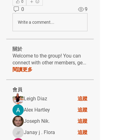
0
0
9
Write a comment...
關於
Welcome to the group! You can
connect with other members, ge
...
閱讀更多
會員
Leigh Diaz
追蹤
Alex Hartley
追蹤
Joseph Nik.
追蹤
Janay j . Flora
追蹤
Janay j . Flora