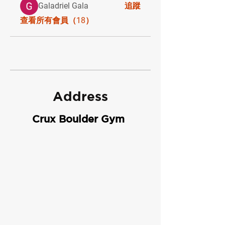
Galadriel Gala
追蹤
查看所有會員（18）
Address
Crux Boulder Gym