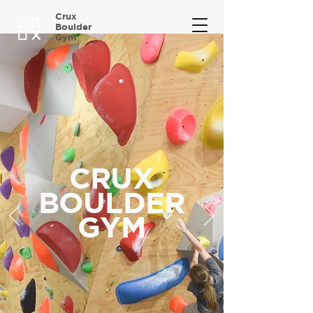
Crux
Boulder
Gym
CRUX
BOULDER
GYM