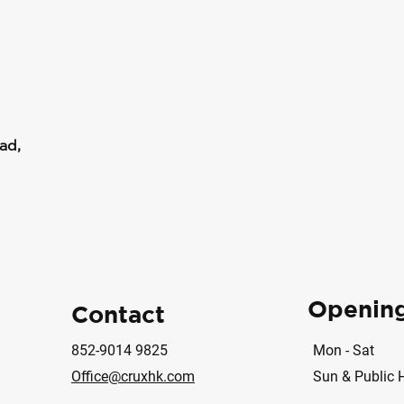
ad,
Openin
Contact
852-9014 9825
Mon - Sat
Office@cruxhk.com
Sun & Public 