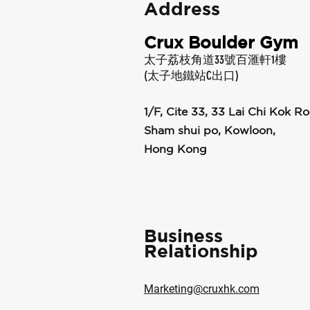
Address
Crux Boulder Gym
太子荔枝角道33號百滙軒1樓
(太子地鐵站C出口)
1/F, Cite 33, 33 Lai Chi Kok Ro
Sham shui po, Kowloon,
Hong Kong
Business
Relationship
Marketing@cruxhk.com