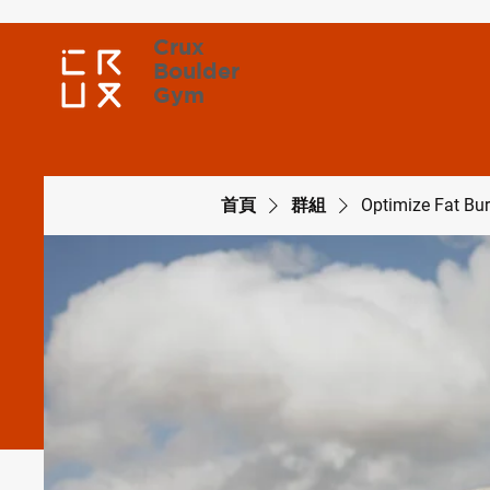
Crux
Boulder
Gym
首頁
群組
Optimize Fat Bu