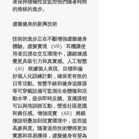
者保持積極性並監控他們隨著時間
的推移的進步。
虛擬健身的新興技術
技術的進步正在不斷增強虛擬健身
體驗。虛擬實境 （VR） 耳機讓使
用者沉浸在交互環境中，讓鍛煉感
覺更具吸引力和真實感。人工智慧 
（AI） 根據個人表現、目標和偏
好個人化訓練計劃，確保更有效的
日常活動。智慧手錶和健身追蹤器
等可穿戴設備可監測生命體徵和活
動水準，提供即時反饋。直播課程
可以與培訓師互動，營造社區意識
和責任感。增強現實 （AR） 將鍛
煉說明疊加到現實環境中，從而提
高參與度。隨著這些技術變得更加
實惠和容易獲得，虛擬健身有望為