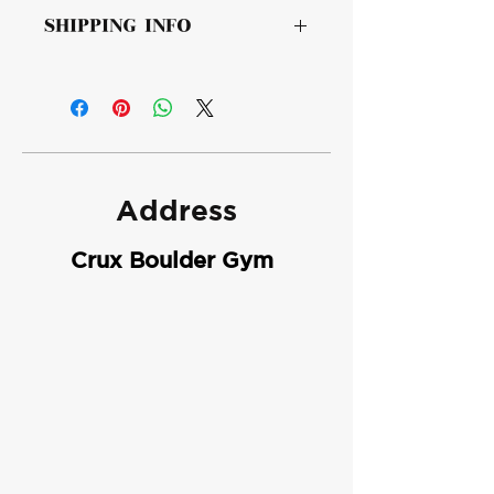
此处是退货与退款政策。此处适合向客
品的独特之处，以及能给客户带来哪些
SHIPPING INFO
户说明如何处理不满意的产品。退款或
好处。买家总是希望能在购买之前清楚
退换政策应力求简单明了，这样才能建
了解产品。所以，尽量多提供相关信
I'm a shipping policy. I'm a great place
立起信任关系，使客户不再有后顾之
息，让买家有信心和决心购买您的产
to add more information about your
忧。
品。
shipping methods, packaging and
cost. Providing straightforward
information about your shipping policy
is a great way to build trust and
Address
reassure your customers that they can
buy from you with confidence.
Crux Boulder Gym