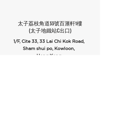
太子荔枝角道33號百滙軒1樓
(太子地鐵站C出口)
1/F, Cite 33, 33 Lai Chi Kok Road,
Sham shui po, Kowloon,
Hong Kong
Opening Hours
Mon - Sat
11:00 am – 12:00 pm
Sun & Public Holidays
10:00 am – 9:00 pm
Social Platforms