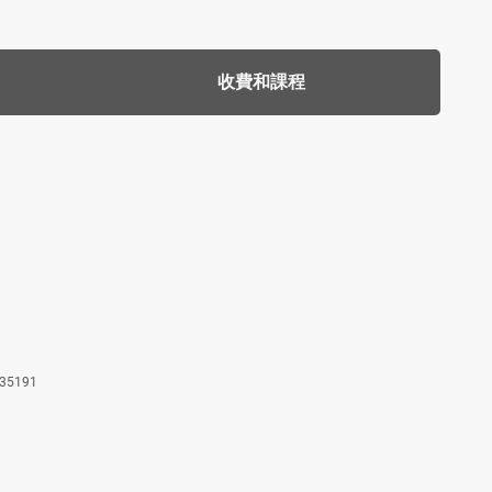
收費和課程
35191