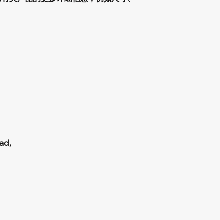
your shipping policy i
reassure your custom
confidence.
ad,