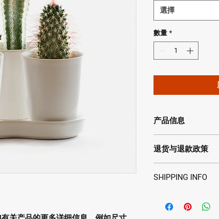
選擇
數量
*
产品信息
此处是产品详情。此
退货与退款政策
如尺寸、材料、保养
产品的独特之处，以
此处是退货与退款政
希望能在购买之前清
SHIPPING INFO
满意的产品。退款或
信息，让买家有信心
建立起信任关系，使
I'm a shipping policy.
information about yo
and cost. Providing s
加有关产品的更多详细信息，例如尺寸、