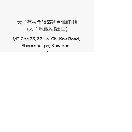
太子荔枝角道33號百滙軒1樓
(太子地鐵站C出口)
1/F, Cite 33, 33 Lai Chi Kok Road,
Sham shui po, Kowloon,
Hong Kong
Opening Hours
Mon - Sat
11:00 am – 12:00 pm
Sun & Public Holidays
10:00 am – 9:00 pm
Social Platforms