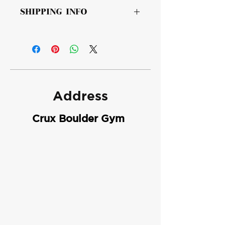
此处是退货与退款政策。此处适合向客
品的独特之处，以及能给客户带来哪些
SHIPPING INFO
户说明如何处理不满意的产品。退款或
好处。买家总是希望能在购买之前清楚
退换政策应力求简单明了，这样才能建
了解产品。所以，尽量多提供相关信
I'm a shipping policy. I'm a great place
立起信任关系，使客户不再有后顾之
息，让买家有信心和决心购买您的产
to add more information about your
忧。
品。
shipping methods, packaging and
cost. Providing straightforward
information about your shipping policy
is a great way to build trust and
Address
reassure your customers that they can
buy from you with confidence.
Crux Boulder Gym